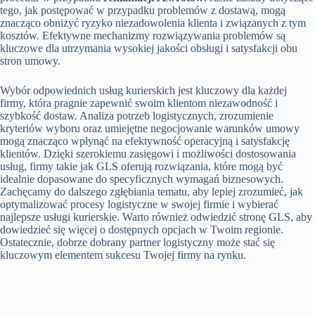
tego, jak postępować w przypadku problemów z dostawą, mogą
znacząco obniżyć ryzyko niezadowolenia klienta i związanych z tym
kosztów. Efektywne mechanizmy rozwiązywania problemów są
kluczowe dla utrzymania wysokiej jakości obsługi i satysfakcji obu
stron umowy.
Wybór odpowiednich usług kurierskich jest kluczowy dla każdej
firmy, która pragnie zapewnić swoim klientom niezawodność i
szybkość dostaw. Analiza potrzeb logistycznych, zrozumienie
kryteriów wyboru oraz umiejętne negocjowanie warunków umowy
mogą znacząco wpłynąć na efektywność operacyjną i satysfakcję
klientów. Dzięki szerokiemu zasięgowi i możliwości dostosowania
usług, firmy takie jak GLS oferują rozwiązania, które mogą być
idealnie dopasowane do specyficznych wymagań biznesowych.
Zachęcamy do dalszego zgłębiania tematu, aby lepiej zrozumieć, jak
optymalizować procesy logistyczne w swojej firmie i wybierać
najlepsze usługi kurierskie. Warto również odwiedzić stronę GLS, aby
dowiedzieć się więcej o dostępnych opcjach w Twoim regionie.
Ostatecznie, dobrze dobrany partner logistyczny może stać się
kluczowym elementem sukcesu Twojej firmy na rynku.