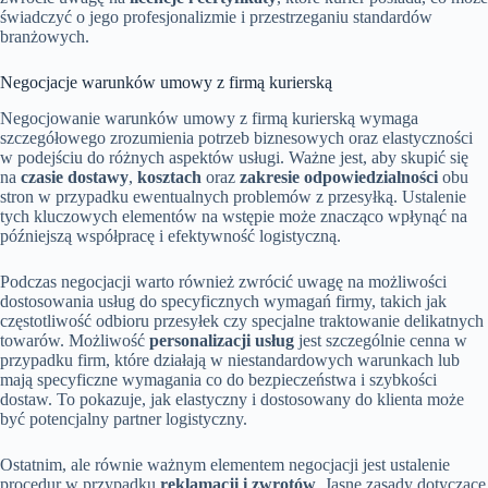
świadczyć o jego profesjonalizmie i przestrzeganiu standardów
branżowych.
Negocjacje warunków umowy z firmą kurierską
Negocjowanie warunków umowy z firmą kurierską wymaga
szczegółowego zrozumienia potrzeb biznesowych oraz elastyczności
w podejściu do różnych aspektów usługi. Ważne jest, aby skupić się
na
czasie dostawy
,
kosztach
oraz
zakresie odpowiedzialności
obu
stron w przypadku ewentualnych problemów z przesyłką. Ustalenie
tych kluczowych elementów na wstępie może znacząco wpłynąć na
późniejszą współpracę i efektywność logistyczną.
Podczas negocjacji warto również zwrócić uwagę na możliwości
dostosowania usług do specyficznych wymagań firmy, takich jak
częstotliwość odbioru przesyłek czy specjalne traktowanie delikatnych
towarów. Możliwość
personalizacji usług
jest szczególnie cenna w
przypadku firm, które działają w niestandardowych warunkach lub
mają specyficzne wymagania co do bezpieczeństwa i szybkości
dostaw. To pokazuje, jak elastyczny i dostosowany do klienta może
być potencjalny partner logistyczny.
Ostatnim, ale równie ważnym elementem negocjacji jest ustalenie
procedur w przypadku
reklamacji i zwrotów
. Jasne zasady dotyczące