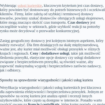
Wybierając
usługi kurierskie
, kluczowym kryterium jest czas dostawy,
który powinien być dostosowany do potrzeb biznesowych i oczekiwań
klientów. Firmy, które zależą od szybkiej i terminowej dostawy
towarów, powinny szukać dostawców oferujących usługi ekspresowe,
które mogą znacząco skrócić czas transportu.
Czas dostawy
jest
szczególnie ważny w sektorach, gdzie szybkość reakcji na potrzeby
rynku może decydować o przewadze konkurencyjnej.
Zasięg geograficzny dostawcy jest kolejnym istotnym aspektem, który
należy rozważyć. Dla firm działających na skalę międzynarodową,
ważne jest, aby kurier miał możliwość obsługi przesyłek w różnych
krajach i regionach.
Ceny
i
dodatkowe usługi
, takie jak możliwość
śledzenia przesyłki, elastyczne opcje dostawy czy usługi dodatkowe
związane z bezpieczeństwem przesyłki, są również ważne, aby
zapewnić maksymalną wygodę i bezpieczeństwo zarówno nadawcy,
jak i odbiorcy.
Sposoby na sprawdzenie wiarygodności i jakości usług kuriera
Weryfikacja wiarygodności i jakości usług kurierskich jest kluczowa
dla zapewnienia efektywności i bezpieczeństwa przesyłek. Jednym ze
sposobów na ocenę kuriera jest analiza opinii i recenzji innych
użytkowników, które często są dostępne w internecie. Ponadto warto
zwrócić uwagę na
licencje i certyfikaty
, które kurier posiada, co może