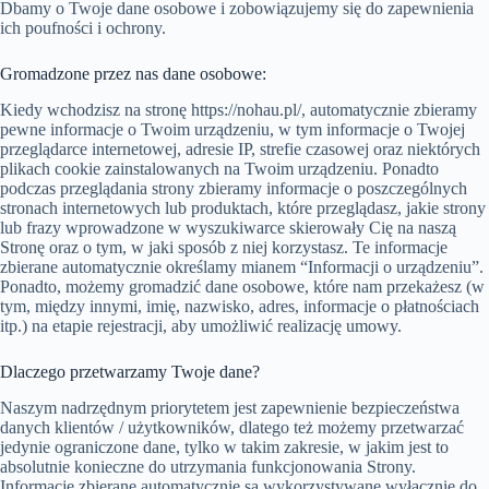
Dbamy o Twoje dane osobowe i zobowiązujemy się do zapewnienia
ich poufności i ochrony.
Gromadzone przez nas dane osobowe:
Kiedy wchodzisz na stronę https://nohau.pl/, automatycznie zbieramy
pewne informacje o Twoim urządzeniu, w tym informacje o Twojej
przeglądarce internetowej, adresie IP, strefie czasowej oraz niektórych
plikach cookie zainstalowanych na Twoim urządzeniu. Ponadto
podczas przeglądania strony zbieramy informacje o poszczególnych
stronach internetowych lub produktach, które przeglądasz, jakie strony
lub frazy wprowadzone w wyszukiwarce skierowały Cię na naszą
Stronę oraz o tym, w jaki sposób z niej korzystasz. Te informacje
zbierane automatycznie określamy mianem “Informacji o urządzeniu”.
Ponadto, możemy gromadzić dane osobowe, które nam przekażesz (w
tym, między innymi, imię, nazwisko, adres, informacje o płatnościach
itp.) na etapie rejestracji, aby umożliwić realizację umowy.
Dlaczego przetwarzamy Twoje dane?
Naszym nadrzędnym priorytetem jest zapewnienie bezpieczeństwa
danych klientów / użytkowników, dlatego też możemy przetwarzać
jedynie ograniczone dane, tylko w takim zakresie, w jakim jest to
absolutnie konieczne do utrzymania funkcjonowania Strony.
Informacje zbierane automatycznie są wykorzystywane wyłącznie do