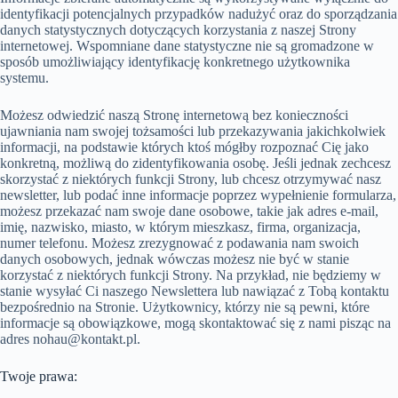
identyfikacji potencjalnych przypadków nadużyć oraz do sporządzania
danych statystycznych dotyczących korzystania z naszej Strony
internetowej. Wspomniane dane statystyczne nie są gromadzone w
sposób umożliwiający identyfikację konkretnego użytkownika
systemu.
Możesz odwiedzić naszą Stronę internetową bez konieczności
ujawniania nam swojej tożsamości lub przekazywania jakichkolwiek
informacji, na podstawie których ktoś mógłby rozpoznać Cię jako
konkretną, możliwą do zidentyfikowania osobę. Jeśli jednak zechcesz
skorzystać z niektórych funkcji Strony, lub chcesz otrzymywać nasz
newsletter, lub podać inne informacje poprzez wypełnienie formularza,
możesz przekazać nam swoje dane osobowe, takie jak adres e-mail,
imię, nazwisko, miasto, w którym mieszkasz, firma, organizacja,
numer telefonu. Możesz zrezygnować z podawania nam swoich
danych osobowych, jednak wówczas możesz nie być w stanie
korzystać z niektórych funkcji Strony. Na przykład, nie będziemy w
stanie wysyłać Ci naszego Newslettera lub nawiązać z Tobą kontaktu
bezpośrednio na Stronie. Użytkownicy, którzy nie są pewni, które
informacje są obowiązkowe, mogą skontaktować się z nami pisząc na
adres
nohau@kontakt.pl
.
Twoje prawa: