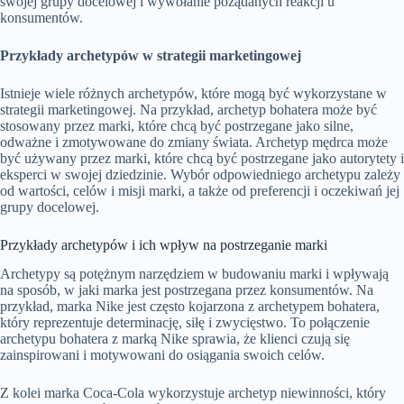
swojej grupy docelowej i wywołanie pożądanych reakcji u
konsumentów.
Przykłady archetypów w strategii marketingowej
Istnieje wiele różnych archetypów, które mogą być wykorzystane w
strategii marketingowej. Na przykład, archetyp bohatera może być
stosowany przez marki, które chcą być postrzegane jako silne,
odważne i zmotywowane do zmiany świata. Archetyp mędrca może
być używany przez marki, które chcą być postrzegane jako autorytety i
eksperci w swojej dziedzinie. Wybór odpowiedniego archetypu zależy
od wartości, celów i misji marki, a także od preferencji i oczekiwań jej
grupy docelowej.
Przykłady archetypów i ich wpływ na postrzeganie marki
Archetypy są potężnym narzędziem w budowaniu marki i wpływają
na sposób, w jaki marka jest postrzegana przez konsumentów. Na
przykład, marka Nike jest często kojarzona z archetypem bohatera,
który reprezentuje determinację, siłę i zwycięstwo. To połączenie
archetypu bohatera z marką Nike sprawia, że ​​klienci czują się
zainspirowani i motywowani do osiągania swoich celów.
Z kolei marka Coca-Cola wykorzystuje archetyp niewinności, który