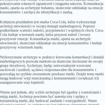
pokonywania własnych ograniczeń i osiągania sukcesu. Komunikacja
marki, oparta na archetypie bohatera, skutecznie oddziałuje na emocje
konsumentów i zachęca do identyfikacji z marką.
Kolejnym przykładem jest marka Coca-Cola, która wykorzystuje
archetyp niewinności w swojej strategii marketingowej. Poprzez
podkreślanie wartości radości, przyjemności i wspólnych chwil, Coca-
Cola buduje wizerunek marki, która przynosi radość i tworzy
pozytywne emocje. Komunikacja marki, oparta na archetypie
niewinności, skutecznie oddziałuje na emocje konsumentów i buduje
pozytywny wizerunek marki.
Wykorzystanie archetypu w praktyce kreowania komunikacji i działań
marketingowych pozwala markom na skuteczne docieranie do swojej
grupy docelowej. Archetypy, będąc uniwersalnymi wzorcami
zachowań i symboli, są łatwo rozpoznawalne dla konsumentów i
pozwalają na szybkie zrozumienie przekazu marki. Dzięki temu marki
mogą budować więź emocjonalną z konsumentami i zwiększać ich
zaangażowanie oraz lojalność.
Ważne jest jednak, aby wybór archetypu był zgodny z wartościami i
misją marki. Archetyp powinien być autentyczny i spójny z
tożsamością marki, aby budować zaufanie i wiarygodność. Warto
również pamiętać, że archetyp nie jest jedynym elementem strategii