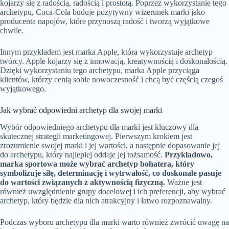
kojarzy się z radością, radością i prostotą. Poprzez wykorzystanie tego
archetypu, Coca-Cola buduje pozytywny wizerunek marki jako
producenta napojów, które przynoszą radość i tworzą wyjątkowe
chwile.
Innym przykładem jest marka Apple, która wykorzystuje archetyp
twórcy. Apple kojarzy się z innowacją, kreatywnością i doskonałością.
Dzięki wykorzystaniu tego archetypu, marka Apple przyciąga
klientów, którzy cenią sobie nowoczesność i chcą być częścią czegoś
wyjątkowego.
Jak wybrać odpowiedni archetyp dla swojej marki
Wybór odpowiedniego archetypu dla marki jest kluczowy dla
skutecznej strategii marketingowej. Pierwszym krokiem jest
zrozumienie swojej marki i jej wartości, a następnie dopasowanie jej
do archetypu, który najlepiej oddaje jej tożsamość.
Przykładowo,
marka sportowa może wybrać archetyp bohatera, który
symbolizuje siłę, determinację i wytrwałość, co doskonale pasuje
do wartości związanych z aktywnością fizyczną.
Ważne jest
również uwzględnienie grupy docelowej i ich preferencji, aby wybrać
archetyp, który będzie dla nich atrakcyjny i łatwo rozpoznawalny.
Podczas wyboru archetypu dla marki warto również zwrócić uwagę na