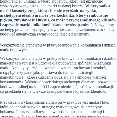
konkurencję i uniknąć wyboru archetypu, który jest już mocno
wykorzystywany przez inne marki w danej branży.
W przypadku
marki kosmetycznej, która chce się wyróżnić na rynku,
archetypem idealnym może być kochanka, który symbolizuje
piękno, zmysłowość i luksus, co może przyciągnąć uwagę klientów
i zapewnić marki unikalność.
Warto również pamiętać, że wybrany
archetyp powinien być spójny z wartościami i przesłaniem marki, aby
budować autentyczną i wiarygodną relację z klientami.
Wykorzystanie archetypu w praktyce kreowanie komunikacji i działań
marketingowych.
Wykorzystanie archetypu w praktyce kreowania komunikacji i działań
marketingowych jest kluczowe dla budowania spójnego wizerunku
marki. Archetypy, czyli uniwersalne wzorce zachowań i symboli,
mogą być używane jako podstawa do tworzenia strategii
marketingowej, które skutecznie oddziałują na emocje i wartości
konsumentów. Wybór odpowiedniego archetypu dla marki pozwala na
budowanie silnej tożsamości i zapewnienie spójności w komunikacji,
co przekłada się na większe zaangażowanie i lojalność klientów.
Przykładem wykorzystania archetypu w praktyce jest marka Nike,
która od lat opiera swoją strategię marketingową na archetypie
bohatera. Poprzez podkreślanie wartości determinacji, odwagi i
zwycięstwa, Nike buduje wizerunek marki, która inspiruje ludzi do