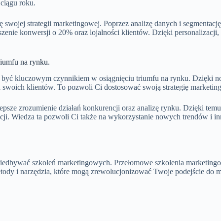
ciągu roku.
ę swojej strategii marketingowej. Poprzez analizę danych i segmentacj
zenie konwersji o 20% oraz lojalności klientów. Dzięki personalizacji
iumfu na rynku.
być kluczowym czynnikiem w osiągnięciu triumfu na rynku. Dzięki no
a swoich klientów. To pozwoli Ci dostosować swoją strategię marketing
sze zrozumienie działań konkurencji oraz analizę rynku. Dzięki temu 
i. Wiedza ta pozwoli Ci także na wykorzystanie nowych trendów i inn
zaniedbywać szkoleń marketingowych. Przełomowe szkolenia marketingow
dy i narzędzia, które mogą zrewolucjonizować Twoje podejście do mark