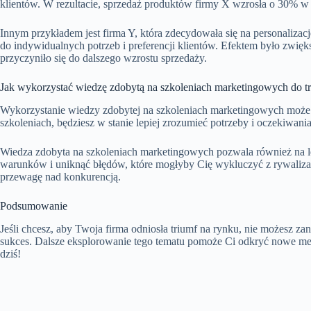
klientów. W rezultacie, sprzedaż produktów firmy X wzrosła o 30% w 
Innym przykładem jest firma Y, która zdecydowała się na personalizacj
do indywidualnych potrzeb i preferencji klientów. Efektem było zwięks
przyczyniło się do dalszego wzrostu sprzedaży.
Jak wykorzystać wiedzę zdobytą na szkoleniach marketingowych do tr
Wykorzystanie wiedzy zdobytej na szkoleniach marketingowych może 
szkoleniach, będziesz w stanie lepiej zrozumieć potrzeby i oczekiwani
Wiedza zdobyta na szkoleniach marketingowych pozwala również na lep
warunków i uniknąć błędów, które mogłyby Cię wykluczyć z rywalizacj
przewagę nad konkurencją.
Podsumowanie
Jeśli chcesz, aby Twoja firma odniosła triumf na rynku, nie możesz 
sukces. Dalsze eksplorowanie tego tematu pomoże Ci odkryć nowe meto
dziś!