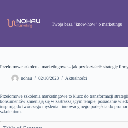
Przejdź
do
treści
Twoja baza "know-how" o marketingu
Przełomowe szkolenia marketingowe – jak przekształcić strategię firm
nohau
02/10/2023
Aktualności
Przełomowe szkolenia marketingowe to klucz do transformacji strateg
konsumentów zmieniają się w zastraszającym tempie, posiadanie wiedzy
inspirują do twórczego myślenia i innowacyjnego podejścia do prom
szkoleniom.