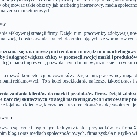
bejmować takie obszary jak marketing internetowy, media społecznośc
 narzędzi marketingowych.
rmy.
 efektywnej strategii firmy. Dzięki nim, pracownicy zdobywają nowe
aktualizację i dostosowanie strategii do zmieniających się warunków
znania się z najnowszymi trendami i narzędziami marketingowymi,
oby i osiągnąć większe efekty w promocji swojej marki i produktów
ategii marketingowych, pozwalających firmie wyróżnić się na rynku i
 rozwój kompetencji pracowników. Dzięki nim, pracownicy mogą dosk
mpanii reklamowych. To z kolei przekłada się na lepszą jakość pracy 
enia zaufania klientów do marki i produktów firmy. Dzięki zdobyt
ie bardziej skutecznych strategii marketingowych i oferowanie p
ie lojalnych klientów, którzy będą rekomendować markę swoim znajo
gowych.
ych są liczne i inspirujące. Jednym z takich przypadków jest firma X,
im blogu oraz mediach społecznościowych, firma zyskała nie tylko wię