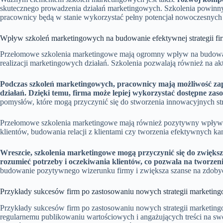
skutecznego prowadzenia działań marketingowych. Szkolenia powinny o
pracownicy będą w stanie wykorzystać pełny potencjał nowoczesnych
Wpływ szkoleń marketingowych na budowanie efektywnej strategii fi
Przełomowe szkolenia marketingowe mają ogromny wpływ na budowanie
realizacji marketingowych działań. Szkolenia pozwalają również na 
Podczas szkoleń marketingowych, pracownicy mają możliwość zapo
działań. Dzięki temu, firma może lepiej wykorzystać dostępne zas
pomysłów, które mogą przyczynić się do stworzenia innowacyjnych str
Przełomowe szkolenia marketingowe mają również pozytywny wpływ na
klientów, budowania relacji z klientami czy tworzenia efektywnych ka
Wreszcie, szkolenia marketingowe mogą przyczynić się do zwiększ
rozumieć potrzeby i oczekiwania klientów, co pozwala na tworzen
budowanie pozytywnego wizerunku firmy i zwiększa szanse na zdobyc
Przykłady sukcesów firm po zastosowaniu nowych strategii marketin
Przykłady sukcesów firm po zastosowaniu nowych strategii marketingow
regularnemu publikowaniu wartościowych i angażujących treści na swo