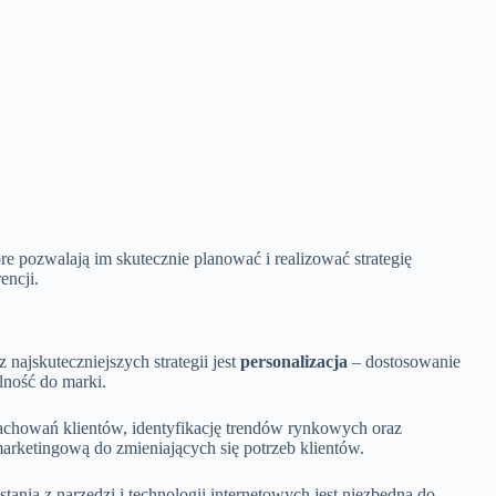
e pozwalają im skutecznie planować i realizować strategię
encji.
ajskuteczniejszych strategii jest
personalizacja
– dostosowanie
lność do marki.
chowań klientów, identyfikację trendów rynkowych oraz
arketingową do zmieniających się potrzeb klientów.
tania z narzędzi i technologii internetowych jest niezbędna do