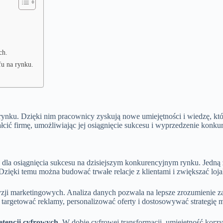
ch.
fu na rynku.
nku. Dzięki nim pracownicy zyskują nowe umiejętności i wiedzę, któr
cić firmę, umożliwiając jej osiągnięcie sukcesu i wyprzedzenie konkur
a osiągnięcia sukcesu na dzisiejszym konkurencyjnym rynku. Jedną z n
 Dzięki temu można budować trwałe relacje z klientami i zwiększać loja
ji marketingowych. Analiza danych pozwala na lepsze zrozumienie za
targetować reklamy, personalizować oferty i dostosowywać strategię m
tencji cyfrowych
. W dobie cyfrowej transformacji, umiejętność korzys