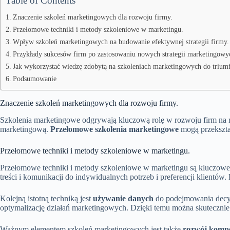
Table of Contents
Znaczenie szkoleń marketingowych dla rozwoju firmy.
Przełomowe techniki i metody szkoleniowe w marketingu.
Wpływ szkoleń marketingowych na budowanie efektywnej strategii firmy.
Przykłady sukcesów firm po zastosowaniu nowych strategii marketingowy
Jak wykorzystać wiedzę zdobytą na szkoleniach marketingowych do trium
Podsumowanie
Znaczenie szkoleń marketingowych dla rozwoju firmy.
Szkolenia marketingowe odgrywają kluczową rolę w rozwoju firm na ry
marketingową.
Przełomowe szkolenia marketingowe
mogą przekształ
Przełomowe techniki i metody szkoleniowe w marketingu.
Przełomowe techniki i metody szkoleniowe w marketingu są kluczowe dl
treści i komunikacji do indywidualnych potrzeb i preferencji klientów.
Kolejną istotną techniką jest
używanie danych
do podejmowania decyz
optymalizację działań marketingowych. Dzięki temu można skutecznie 
Ważnym elementem szkoleń marketingowych jest także
rozwój kompe