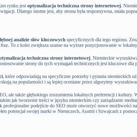
im rynku jest
optymalizacja techniczna strony internetowej
. Niemi
awigacji. Dlatego istotne jest, aby strona była responsywna, miała pop
łębnej analizie słów kluczowych
specyficznych dla tego regionu. Zro
h fraz. To z kolei zwiększa szanse na wyższe pozycjonowanie w lokal
ptymalizacja techniczna strony internetowej
. Niemieckie wyszukiwar
Dostosowanie strony do tych wymagań technicznych jest kluczowe dla
ci
, które odpowiadają na specyficzne potrzeby i pytania niemieckich uż
yskują na popularności i są lepiej oceniane przez algorytmy wyszukiwa
EO, ale także głębokiego zrozumienia lokalnych preferencji i kultury. 
takim jak tworzenie treści w języku niemieckim czy zarządzanie medi
ak profesjonalne podejście do SEO może otworzyć nowe możliwości na 
ełen potencjał swojej marki w Niemczech, Austrii i Szwajcarii z pomo