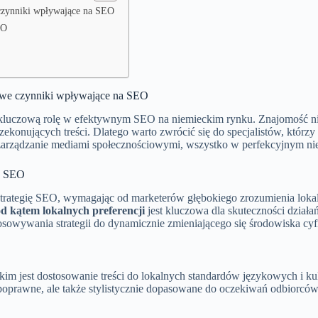
czynniki wpływające na SEO
EO
owe czynniki wpływające na SEO
luczową rolę w efektywnym SEO na niemieckim rynku. Znajomość niua
zekonujących treści. Dlatego warto zwrócić się do specjalistów, którzy
o zarządzanie mediami społecznościowymi, wszystko w perfekcyjnym n
ię SEO
trategię SEO, wymagając od marketerów głębokiego zrozumienia loka
d kątem lokalnych preferencji
jest kluczowa dla skuteczności dział
tosowywania strategii do dynamicznie zmieniającego się środowiska cy
im jest dostosowanie treści do lokalnych standardów językowych i ku
nie poprawne, ale także stylistycznie dopasowane do oczekiwań odbior