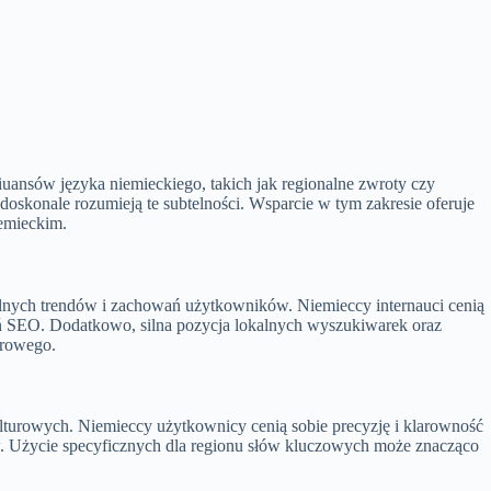
nsów języka niemieckiego, takich jak regionalne zwroty czy
 doskonale rozumieją te subtelności. Wsparcie w tym zakresie oferuje
iemieckim.
lnych trendów i zachowań użytkowników. Niemieccy internauci cenią
ań SEO. Dodatkowo, silna pozycja lokalnych wyszukiwarek oraz
frowego.
lturowych. Niemieccy użytkownicy cenią sobie precyzję i klarowność
ców. Użycie specyficznych dla regionu słów kluczowych może znacząco