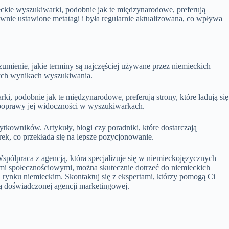
eckie wyszukiwarki, podobnie jak te międzynarodowe, preferują
rawnie ustawione metatagi i była regularnie aktualizowana, co wpływa
zumienie, jakie terminy są najczęściej używane przez niemieckich
nych wynikach wyszukiwania.
ki, podobnie jak te międzynarodowe, preferują strony, które ładują się
 poprawy jej widoczności w wyszukiwarkach.
ytkowników. Artykuły, blogi czy poradniki, które dostarczają
rek, co przekłada się na lepsze pozycjonowanie.
Współpraca z agencją, która specjalizuje się w niemieckojęzycznych
ami społecznościowymi, można skutecznie dotrzeć do niemieckich
rynku niemieckim. Skontaktuj się z ekspertami, którzy pomogą Ci
cą doświadczonej agencji marketingowej.