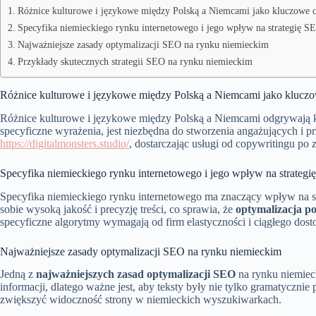
Różnice kulturowe i językowe między Polską a Niemcami jako kluczowe 
Specyfika niemieckiego rynku internetowego i jego wpływ na strategię S
Najważniejsze zasady optymalizacji SEO na rynku niemieckim
Przykłady skutecznych strategii SEO na rynku niemieckim
Różnice kulturowe i językowe między Polską a Niemcami jako klucz
Różnice kulturowe i językowe między Polską a Niemcami odgrywają k
specyficzne wyrażenia, jest niezbędna do stworzenia angażujących i pr
https://digitalmonsters.studio/
, dostarczając usługi od copywritingu p
Specyfika niemieckiego rynku internetowego i jego wpływ na strateg
Specyfika niemieckiego rynku internetowego ma znaczący wpływ na s
sobie wysoką jakość i precyzję treści, co sprawia, że
optymalizacja po
specyficzne algorytmy wymagają od firm elastyczności i ciągłego dos
Najważniejsze zasady optymalizacji SEO na rynku niemieckim
Jedną z
najważniejszych zasad optymalizacji SEO
na rynku niemieck
informacji, dlatego ważne jest, aby teksty były nie tylko gramatycz
zwiększyć widoczność strony w niemieckich wyszukiwarkach.